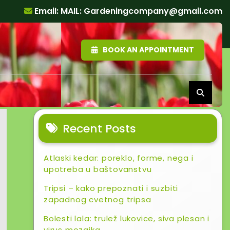
Email: MAIL:
Gardeningcompany@gmail.com
BOOK AN APPOINTMENT
Recent Posts
Atlaski kedar: poreklo, forme, nega i
upotreba u baštovanstvu
Tripsi – kako prepoznati i suzbiti
zapadnog cvetnog tripsa
Bolesti lala: trulež lukovice, siva plesan i
virus mozaika