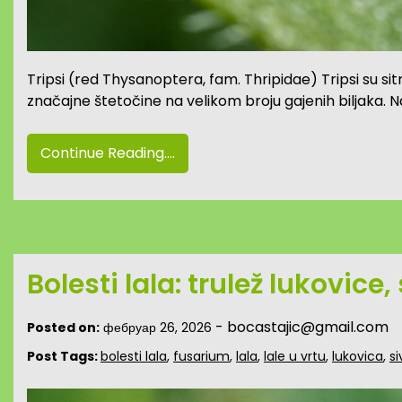
Tripsi (red Thysanoptera, fam. Thripidae) Tripsi su sit
značajne štetočine na velikom broju gajenih biljaka. Na
Continue Reading....
Bolesti lala: trulež lukovice
-
bocastajic@gmail.com
Posted on:
фебруар 26, 2026
Post Tags:
bolesti lala
,
fusarium
,
lala
,
lale u vrtu
,
lukovica
,
si