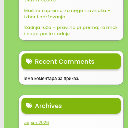
Mašine i oprema za negu travnjaka –
izbor i održavanje
Sadnja ruža – pravilna priprema, razmak
i nega posle sadnje
Recent Comments
Нема коментара за приказ.
Archives
април 2026