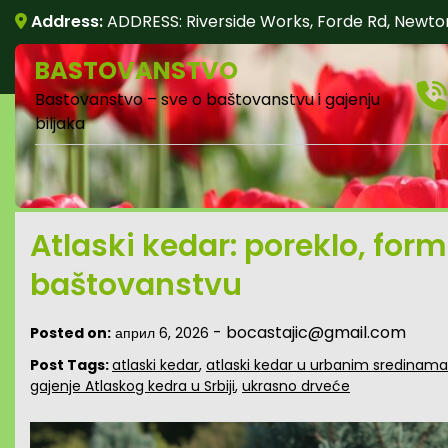
Skip
Address:
ADDRESS: Riverside Works, Forde Rd, Newto
to
content
BASTOVANSTVO
Bastovanstvo – sve o baštovanstvu i gajenju
biljaka
Atlaski kedar: poreklo, for
baštovanstvu
-
bocastajic@gmail.com
Posted on:
април 6, 2026
Post Tags:
atlaski kedar
,
atlaski kedar u urbanim sredinama
gajenje Atlaskog kedra u Srbiji
,
ukrasno drveće