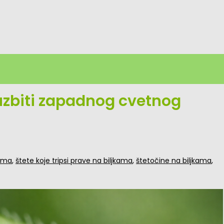
suzbiti zapadnog cvetnog
kama
,
štete koje tripsi prave na biljkama
,
štetočine na biljkama
,