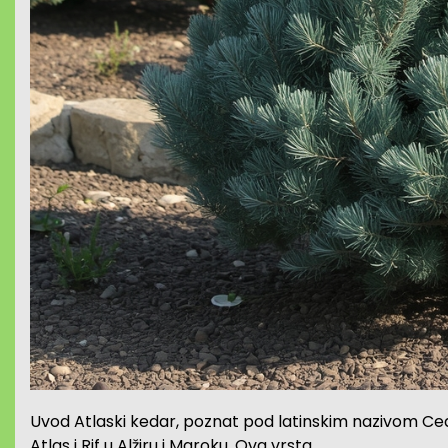
Uvod Atlaski kedar, poznat pod latinskim nazivom Cedr
Atlas i Rif u Alžiru i Maroku. Ova vrsta…