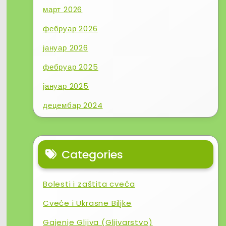
март 2026
фебруар 2026
јануар 2026
фебруар 2025
јануар 2025
децембар 2024
Categories
Bolesti i zaštita cveća
Cveće i Ukrasne Biljke
Gajenje Gljiva (Gljivarstvo)