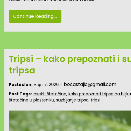
Continue Reading....
Tripsi – kako prepoznati i 
tripsa
-
bocastajic@gmail.com
Posted on:
март 7, 2026
Post Tags:
insekti štetočine
,
kako prepoznati tripse na bilj
štetočine u plasteniku
,
suzbijanje tripsa
,
tripsi