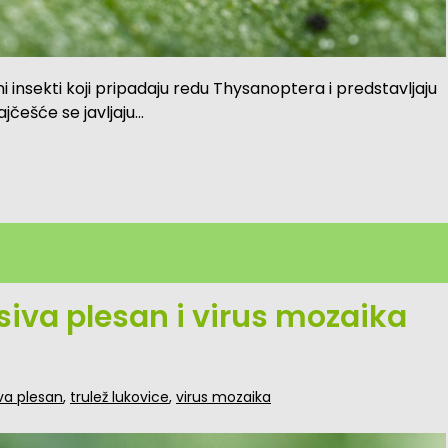
ni insekti koji pripadaju redu Thysanoptera i predstavljaju
jčešće se javljaju…
, siva plesan i virus mozaika
va plesan
,
trulež lukovice
,
virus mozaika