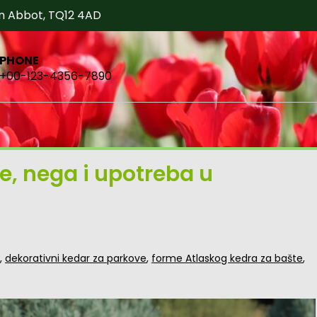
n Abbot, TQ12 4AD
PHONE
+00-123-4356-7890
me, nega i upotreba u
,
dekorativni kedar za parkove
,
forme Atlaskog kedra za bašte
,