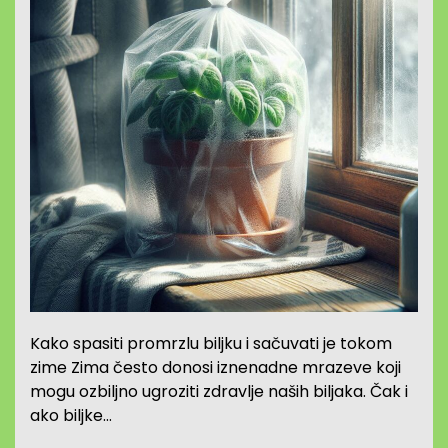
Kako spasiti promrzlu biljku i sačuvati je tokom
zime Zima često donosi iznenadne mrazeve koji
mogu ozbiljno ugroziti zdravlje naših biljaka. Čak i
ako biljke…