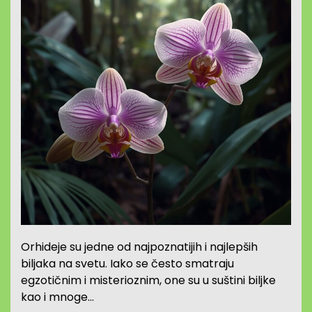
Orhideje su jedne od najpoznatijih i najlepših
biljaka na svetu. Iako se često smatraju
egzotičnim i misterioznim, one su u suštini biljke
kao i mnoge…