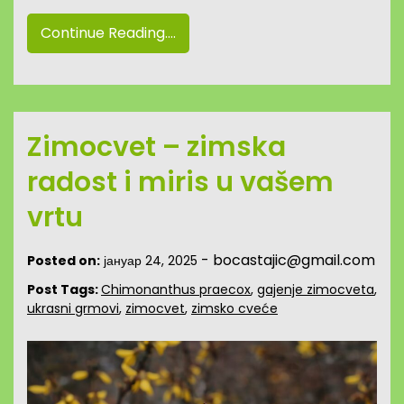
Continue Reading....
Zimocvet – zimska
radost i miris u vašem
vrtu
-
bocastajic@gmail.com
Posted on:
јануар 24, 2025
Post Tags:
Chimonanthus praecox
,
gajenje zimocveta
,
ukrasni grmovi
,
zimocvet
,
zimsko cveće