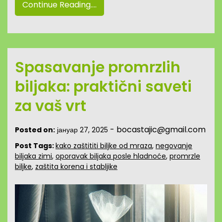
Continue Reading....
Spasavanje promrzlih
biljaka: praktični saveti
za vaš vrt
-
bocastajic@gmail.com
Posted on:
јануар 27, 2025
Post Tags:
kako zaštititi biljke od mraza
,
negovanje
biljaka zimi
,
oporavak biljaka posle hladnoće
,
promrzle
biljke
,
zaštita korena i stabljike