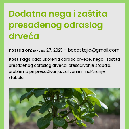
Dodatna nega i zaštita
presađenog odraslog
drveća
-
bocastajic@gmail.com
Posted on:
јануар 27, 2025
Post Tags:
kako ukoreniti odraslo drveće
,
nega i zaštita
presađenog odraslog drveća
,
presađivanje stabala
,
problema pri presađivanju
,
zalivanje i malčiranje
stabala