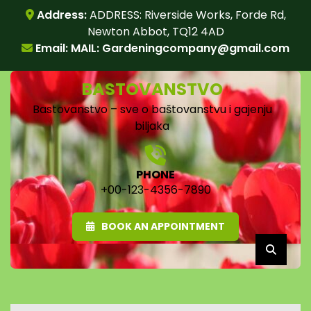
Skip
Address:
ADDRESS: Riverside Works, Forde Rd,
to
Newton Abbot, TQ12 4AD
content
Email: MAIL:
Gardeningcompany@gmail.com
BASTOVANSTVO
Bastovanstvo – sve o baštovanstvu i gajenju
biljaka
PHONE
+00-123-4356-7890
BOOK AN APPOINTMENT