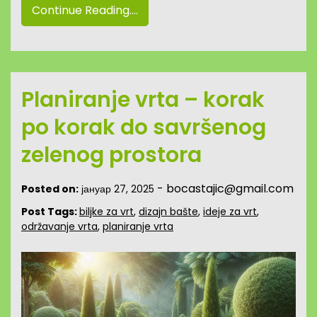
Continue Reading....
Planiranje vrta – korak
po korak do savršenog
zelenog prostora
-
bocastajic@gmail.com
Posted on:
јануар 27, 2025
Post Tags:
biljke za vrt
,
dizajn bašte
,
ideje za vrt
,
održavanje vrta
,
planiranje vrta