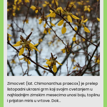
Zimocvet (lat. Chimonanthus praecox) je prelep
listopadni ukrasni grm koji svojim cvetanjem u
najhladnijim zimskim mesecima unosi boju, toplinu
i prijatan miris u vrtove. Dok…