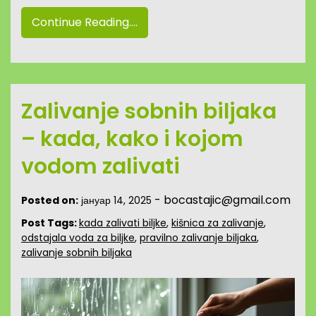
Continue Reading....
Zalivanje sobnih biljaka
– kada, kako i kojom
vodom zalivati
-
bocastajic@gmail.com
Posted on:
јануар 14, 2025
Post Tags:
kada zalivati biljke
,
kišnica za zalivanje
,
odstajala voda za biljke
,
pravilno zalivanje biljaka
,
zalivanje sobnih biljaka