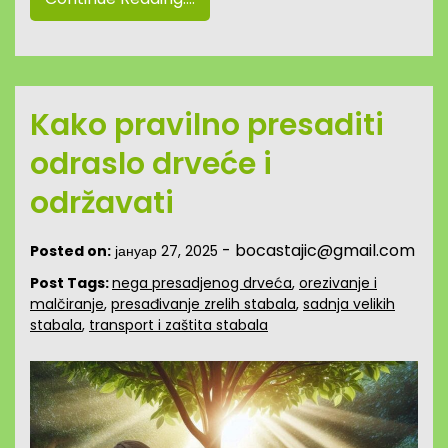
Kako pravilno presaditi
odraslo drveće i
održavati
-
bocastajic@gmail.com
Posted on:
јануар 27, 2025
Post Tags:
nega presadjenog drveća
,
orezivanje i
malčiranje
,
presađivanje zrelih stabala
,
sadnja velikih
stabala
,
transport i zaštita stabala