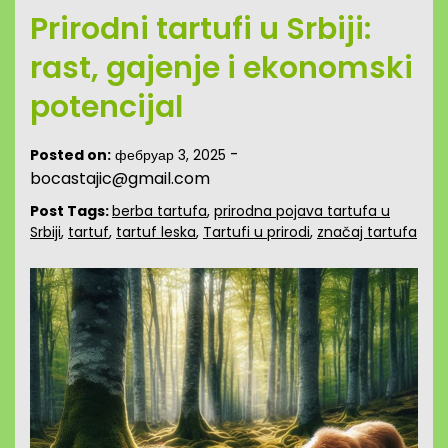
Prirodni tartufi u Srbiji:
rast, gajenje i ekonomski
potencijal
-
Posted on:
фебруар 3, 2025
bocastajic@gmail.com
Post Tags:
berba tartufa
,
prirodna pojava tartufa u
Srbiji
,
tartuf
,
tartuf leska
,
Tartufi u prirodi
,
značaj tartufa