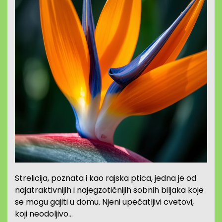
Strelicija, poznata i kao rajska ptica, jedna je od
najatraktivnijih i najegzotičnijih sobnih biljaka koje
se mogu gajiti u domu. Njeni upečatljivi cvetovi,
koji neodoljivo…