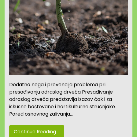
Dodatna nega i prevencija problema pri
presađivanju odraslog drveća Presađivanje
odraslog drveća predstavlja izazov čak i za
iskusne baštovane i hortikulturne stručnjake.
Pored osnovnog zalivanja…
Continue Reading....