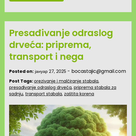
Presađivanje odraslog
drveća: priprema,
transport i nega
-
bocastajic@gmail.com
Posted on:
јануар 27, 2025
Post Tags:
orezivanje i malčiranje stabala
,
presađivanje odraslog drveća
,
priprema stabala za
sadnju
,
transport stabala
,
zaštita korena