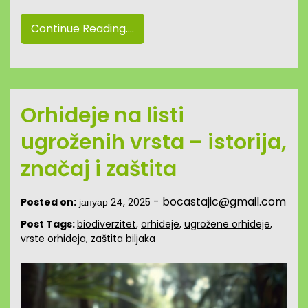
Continue Reading....
Orhideje na listi
ugroženih vrsta – istorija,
značaj i zaštita
-
bocastajic@gmail.com
Posted on:
јануар 24, 2025
Post Tags:
biodiverzitet
,
orhideje
,
ugrožene orhideje
,
vrste orhideja
,
zaštita biljaka