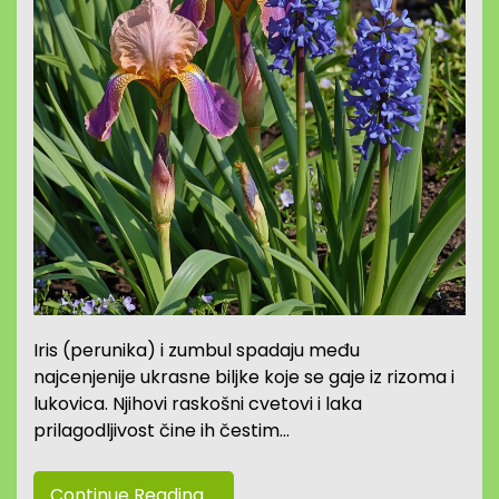
Iris (perunika) i zumbul spadaju među
najcenjenije ukrasne biljke koje se gaje iz rizoma i
lukovica. Njihovi raskošni cvetovi i laka
prilagodljivost čine ih čestim…
Continue Reading....