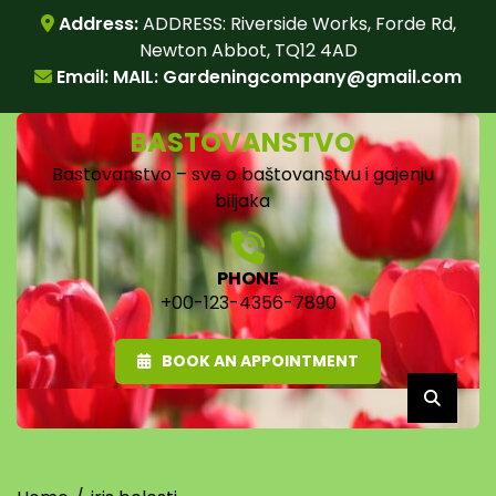
Skip
Address:
ADDRESS: Riverside Works, Forde Rd,
to
Newton Abbot, TQ12 4AD
content
Email: MAIL:
Gardeningcompany@gmail.com
BASTOVANSTVO
Bastovanstvo – sve o baštovanstvu i gajenju
biljaka
PHONE
+00-123-4356-7890
BOOK AN APPOINTMENT