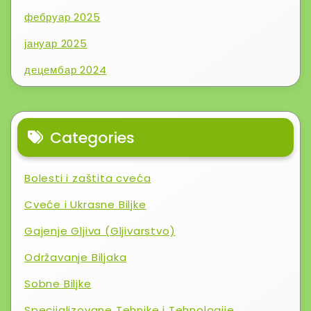
фебруар 2025
јануар 2025
децембар 2024
Categories
Bolesti i zaštita cveća
Cveće i Ukrasne Biljke
Gajenje Gljiva (Gljivarstvo)
Održavanje Biljaka
Sobne Biljke
Specijalizovane Tehnike i Tehnologije