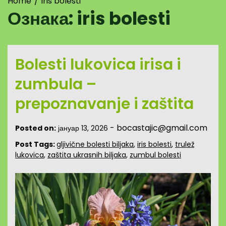
Home
iris bolesti
Ознака:
iris bolesti
Bolesti lukovica irisa i
zumbula –
prepoznavanje i zaštita
-
bocastajic@gmail.com
Posted on:
јануар 13, 2026
Post Tags:
gljivične bolesti biljaka
,
iris bolesti
,
trulež
lukovica
,
zaštita ukrasnih biljaka
,
zumbul bolesti