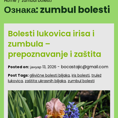
Home
zumbul bolesti
Ознака:
zumbul bolesti
Bolesti lukovica irisa i
zumbula –
prepoznavanje i zaštita
-
bocastajic@gmail.com
Posted on:
јануар 13, 2026
Post Tags:
gljivične bolesti biljaka
,
iris bolesti
,
trulež
lukovica
,
zaštita ukrasnih biljaka
,
zumbul bolesti