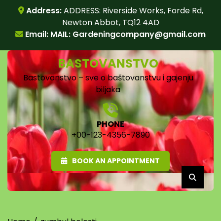
Skip
Address:
ADDRESS: Riverside Works, Forde Rd,
to
Newton Abbot, TQ12 4AD
content
Email: MAIL:
Gardeningcompany@gmail.com
BASTOVANSTVO
Bastovanstvo – sve o baštovanstvu i gajenju
biljaka
PHONE
+00-123-4356-7890
BOOK AN APPOINTMENT