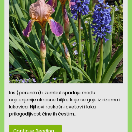
Iris (perunika) i zumbul spadaju među
najcenjenije ukrasne biljke koje se gaje iz rizoma i
lukovica. Njihovi raskošni cvetovi i laka
prilagodljivost čine ih čestim…
Continue Reading....