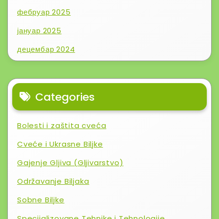
фебруар 2025
јануар 2025
децембар 2024
Categories
Bolesti i zaštita cveća
Cveće i Ukrasne Biljke
Gajenje Gljiva (Gljivarstvo)
Održavanje Biljaka
Sobne Biljke
Specijalizovane Tehnike i Tehnologije