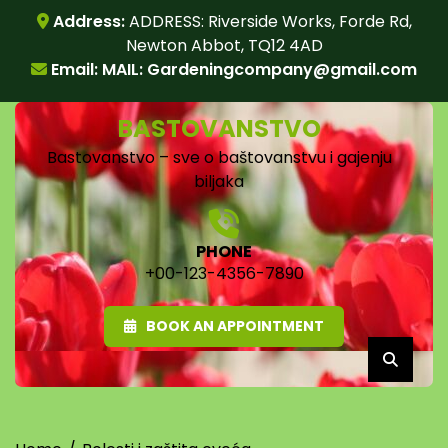
Skip
Address:
ADDRESS: Riverside Works, Forde Rd,
to
Newton Abbot, TQ12 4AD
content
Email: MAIL:
Gardeningcompany@gmail.com
BASTOVANSTVO
Bastovanstvo – sve o baštovanstvu i gajenju
biljaka
PHONE
+00-123-4356-7890
BOOK AN APPOINTMENT