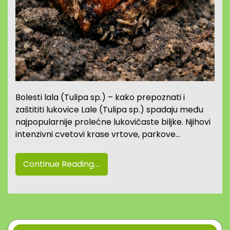
Bolesti lala (Tulipa sp.) – kako prepoznati i
zaštititi lukovice Lale (Tulipa sp.) spadaju među
najpopularnije prolećne lukovičaste biljke. Njihovi
intenzivni cvetovi krase vrtove, parkove…
Continue Reading....