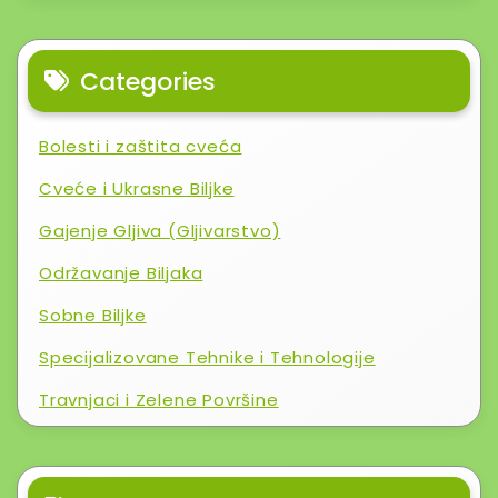
Categories
Bolesti i zaštita cveća
Cveće i Ukrasne Biljke
Gajenje Gljiva (Gljivarstvo)
Održavanje Biljaka
Sobne Biljke
Specijalizovane Tehnike i Tehnologije
Travnjaci i Zelene Površine