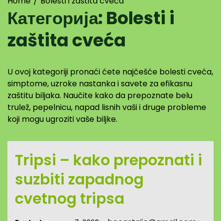
Home
Bolesti i zaštita cveća
Категорија:
Bolesti i
zaštita cveća
U ovoj kategoriji pronaći ćete najčešće bolesti cveća,
simptome, uzroke nastanka i savete za efikasnu
zaštitu biljaka. Naučite kako da prepoznate belu
trulež, pepelnicu, napad lisnih vaši i druge probleme
koji mogu ugroziti vaše biljke.
Tripsi – kako prepoznati i
suzbiti zapadnog
cvetnog tripsa