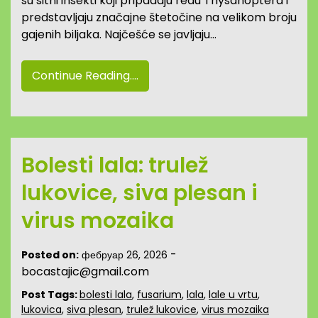
su sitni insekti koji pripadaju redu Thysanoptera i
predstavljaju značajne štetočine na velikom broju
gajenih biljaka. Najčešće se javljaju…
Continue Reading....
Bolesti lala: trulež
lukovice, siva plesan i
virus mozaika
-
Posted on:
фебруар 26, 2026
bocastajic@gmail.com
Post Tags:
bolesti lala
,
fusarium
,
lala
,
lale u vrtu
,
lukovica
,
siva plesan
,
trulež lukovice
,
virus mozaika