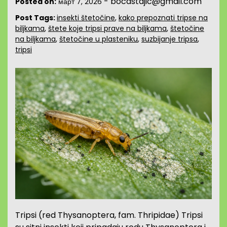
-
bocastajic@gmail.com
Posted on:
март 7, 2026
Post Tags:
insekti štetočine
,
kako prepoznati tripse na
biljkama
,
štete koje tripsi prave na biljkama
,
štetočine
na biljkama
,
štetočine u plasteniku
,
suzbijanje tripsa
,
tripsi
Tripsi (red Thysanoptera, fam. Thripidae) Tripsi