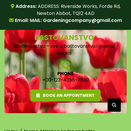
Skip
Address:
ADDRESS: Riverside Works, Forde Rd,
to
Newton Abbot, TQ12 4AD
content
Email: MAIL:
Gardeningcompany@gmail.com
BASTOVANSTVO
Bastovanstvo – sve o baštovanstvu i gajenju
biljaka
PHONE
+00-123-4356-7890
BOOK AN APPOINTMENT