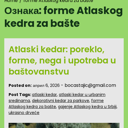
Home
forme Atlaskog kedra za bašte
Ознака:
forme Atlaskog
kedra za bašte
Atlaski kedar: poreklo,
forme, nega i upotreba u
baštovanstvu
-
bocastajic@gmail.com
Posted on:
април 6, 2026
Post Tags:
atlaski kedar
,
atlaski kedar u urbanim
sredinama
,
dekorativni kedar za parkove
,
forme
Atlaskog kedra za bašte
,
gajenje Atlaskog kedra u Srbiji
,
ukrasno drveće