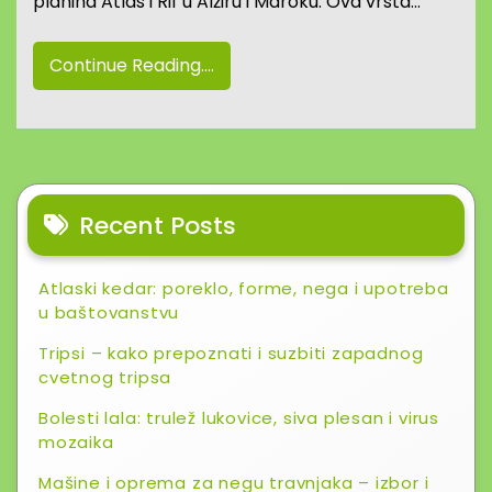
planina Atlas i Rif u Alžiru i Maroku. Ova vrsta…
Continue Reading....
Recent Posts
Atlaski kedar: poreklo, forme, nega i upotreba
u baštovanstvu
Tripsi – kako prepoznati i suzbiti zapadnog
cvetnog tripsa
Bolesti lala: trulež lukovice, siva plesan i virus
mozaika
Mašine i oprema za negu travnjaka – izbor i