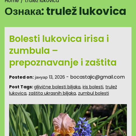
Home
trulež lukovica
Ознака:
trulež lukovica
Bolesti lukovica irisa i
zumbula –
prepoznavanje i zaštita
-
bocastajic@gmail.com
Posted on:
јануар 13, 2026
Post Tags:
gljivične bolesti biljaka
,
iris bolesti
,
trulež
lukovica
,
zaštita ukrasnih biljaka
,
zumbul bolesti