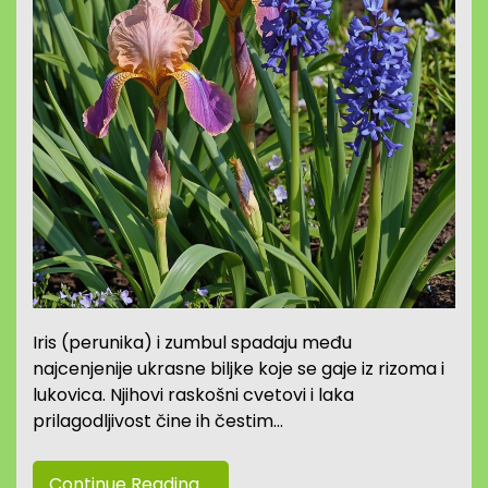
Iris (perunika) i zumbul spadaju među
najcenjenije ukrasne biljke koje se gaje iz rizoma i
lukovica. Njihovi raskošni cvetovi i laka
prilagodljivost čine ih čestim…
Continue Reading....