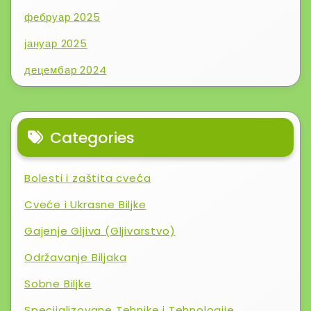
фебруар 2025
јануар 2025
децембар 2024
Categories
Bolesti i zaštita cveća
Cveće i Ukrasne Biljke
Gajenje Gljiva (Gljivarstvo)
Održavanje Biljaka
Sobne Biljke
Specijalizovane Tehnike i Tehnologije