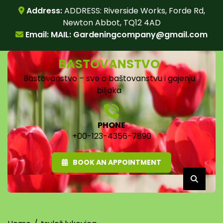
Skip
Address:
ADDRESS: Riverside Works, Forde Rd,
to
Newton Abbot, TQ12 4AD
content
Email: MAIL:
Gardeningcompany@gmail.com
BASTOVANSTVO
Bastovanstvo – sve o baštovanstvu i gajenju
biljaka
PHONE
+00-123-4356-7890
BOOK AN APPOINTMENT