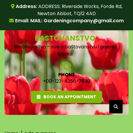
Skip
Address:
ADDRESS: Riverside Works, Forde Rd,
to
Newton Abbot, TQ12 4AD
content
Email: MAIL:
Gardeningcompany@gmail.com
BASTOVANSTVO
Bastovanstvo – sve o baštovanstvu i gajenju
biljaka
PHONE
+00-123-4356-7890
BOOK AN APPOINTMENT