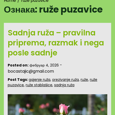
Home
ruže puzavice
Ознака:
ruže puzavice
Sadnja ruža – pravilna
priprema, razmak i nega
posle sadnje
-
Posted on:
фебруар 4, 2026
bocastajic@gmail.com
Post Tags:
gajenje ruža
,
orezivanje ruža
,
ruže
,
ruže
puzavice
,
ruže stablašice
,
sadnja ruža