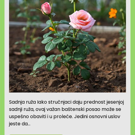
Sadnja ruža Iako stručnjaci daju prednost jesenjoj
sadnji ruža, ovaj važan baštenski posao može se
uspešno obaviti i u proleće. Jedini osnovni uslov
jeste da…