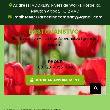
Skip
Address:
ADDRESS: Riverside Works, Forde Rd,
to
Newton Abbot, TQ12 4AD
content
Email: MAIL:
Gardeningcompany@gmail.com
BASTOVANSTVO
Bastovanstvo – sve o baštovanstvu i gajenju
biljaka
PHONE
+00-123-4356-7890
BOOK AN APPOINTMENT