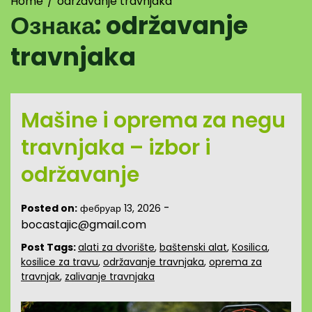
Home
održavanje travnjaka
Ознака:
održavanje
travnjaka
Mašine i oprema za negu
travnjaka – izbor i
održavanje
-
Posted on:
фебруар 13, 2026
bocastajic@gmail.com
Post Tags:
alati za dvorište
,
baštenski alat
,
Kosilica
,
kosilice za travu
,
održavanje travnjaka
,
oprema za
travnjak
,
zalivanje travnjaka