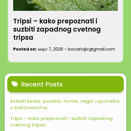
Tripsi – kako prepoznati i
suzbiti zapadnog cvetnog
tripsa
Posted on:
март 7, 2026
-
bocastajic@gmail.com
Recent Posts
Atlaski kedar: poreklo, forme, nega i upotreba
u baštovanstvu
Tripsi – kako prepoznati i suzbiti zapadnog
cvetnog tripsa