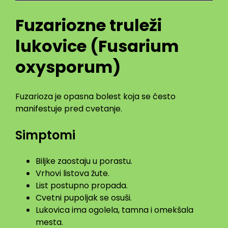
Fuzariozne truleži
lukovice (Fusarium
oxysporum)
Fuzarioza je opasna bolest koja se često
manifestuje pred cvetanje.
Simptomi
Biljke zaostaju u porastu.
Vrhovi listova žute.
List postupno propada.
Cvetni pupoljak se osuši.
Lukovica ima ogolela, tamna i omekšala
mesta.