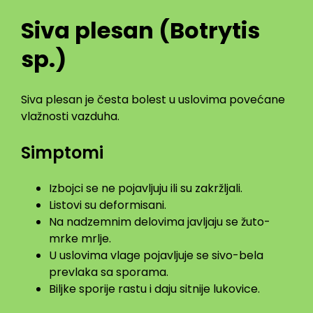
Siva plesan (Botrytis
sp.)
Siva plesan je česta bolest u uslovima povećane
vlažnosti vazduha.
Simptomi
Izbojci se ne pojavljuju ili su zakržljali.
Listovi su deformisani.
Na nadzemnim delovima javljaju se žuto-
mrke mrlje.
U uslovima vlage pojavljuje se sivo-bela
prevlaka sa sporama.
Biljke sporije rastu i daju sitnije lukovice.