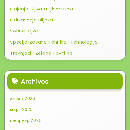
Gajenje Gljiva (Gljivarstvo)
Održavanje Biljaka
Sobne Biljke
Specijalizovane Tehnike i Tehnologije
Travnjaci i Zelene Površine
Archives
април 2026
март 2026
фебруар 2026