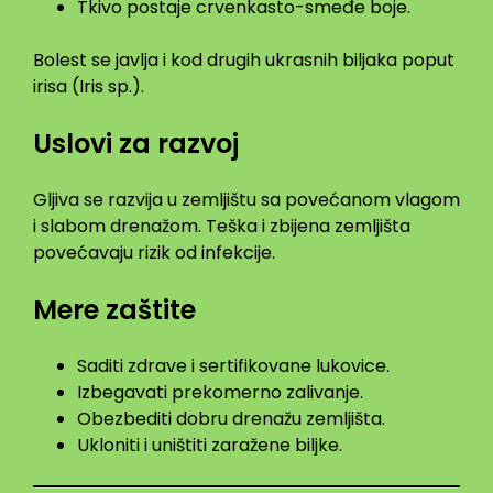
Tkivo postaje crvenkasto-smeđe boje.
Bolest se javlja i kod drugih ukrasnih biljaka poput
irisa (Iris sp.).
Uslovi za razvoj
Gljiva se razvija u zemljištu sa povećanom vlagom
i slabom drenažom. Teška i zbijena zemljišta
povećavaju rizik od infekcije.
Mere zaštite
Saditi zdrave i sertifikovane lukovice.
Izbegavati prekomerno zalivanje.
Obezbediti dobru drenažu zemljišta.
Ukloniti i uništiti zaražene biljke.