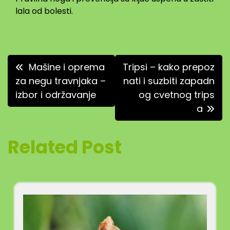
lala od bolesti.
Кретање
Mašine i oprema
Tripsi – kako prepoz
чланка
za negu travnjaka –
nati i suzbiti zapadn
izbor i održavanje
og cvetnog trips
a
Related Post