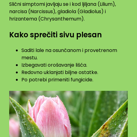
Slični simptomi javljaju se i kod ljiljana (Lilium),
narcisa (Narcissus), gladiola (Gladiolus) i
hrizantema (Chrysanthemum).
Kako sprečiti sivu plesan
Saditi lale na osunčanom i provetrenom
mestu.
Izbegavati orošavanje lišća.
Redovno uklanjati biljne ostatke.
Po potrebi primeniti fungicide.