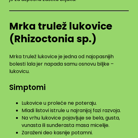
Mrka trulež lukovice
(Rhizoctonia sp.)
Mrka trulež lukovice je jedna od najopasnijih
bolesti lala jer napada samu osnovu biljke –
lukovicu.
Simptomi
Lukovice u proleće ne poteraju.
Mladi listovi istrule u najranijoj fazi razvoja.
Na vrhu lukovice pojavljuje se bela, gusta,
vunasta ili sunđerasta masa micelije.
Zaraženi deo kasnije potamni.