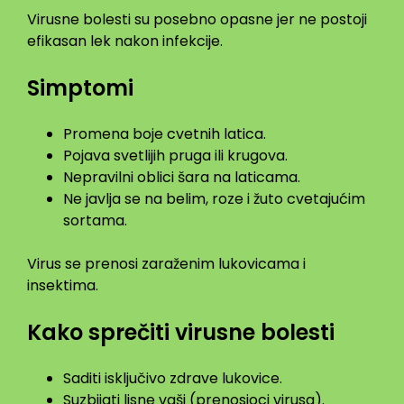
Virusne bolesti su posebno opasne jer ne postoji
efikasan lek nakon infekcije.
Simptomi
Promena boje cvetnih latica.
Pojava svetlijih pruga ili krugova.
Nepravilni oblici šara na laticama.
Ne javlja se na belim, roze i žuto cvetajućim
sortama.
Virus se prenosi zaraženim lukovicama i
insektima.
Kako sprečiti virusne bolesti
Saditi isključivo zdrave lukovice.
Suzbijati lisne vaši (prenosioci virusa).