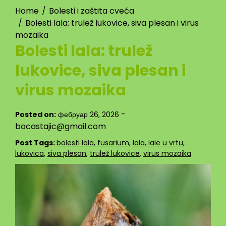
Home
Bolesti i zaštita cveća
Bolesti lala: trulež lukovice, siva plesan i virus
mozaika
Bolesti lala: trulež
lukovice, siva plesan i
virus mozaika
-
Posted on:
фебруар 26, 2026
bocastajic@gmail.com
Post Tags:
bolesti lala
,
fusarium
,
lala
,
lale u vrtu
,
lukovica
,
siva plesan
,
trulež lukovice
,
virus mozaika