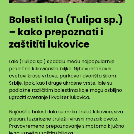
Bolesti lala (Tulipa sp.)
– kako prepoznati i
zaštititi lukovice
Lale (Tulipa sp.) spadaju među najpopularnije
prolećne lukovičaste biljke. Njihovi intenzivni
cvetovi krase vrtove, parkove i dvorišta širom
Srbije. Ipak, kao i druge ukrasne vrste, lale su
podložne različitim bolestima koje mogu ozbiljno
ugroziti cvetanje i kvalitet lukovica.
Najčešće bolesti lala su mrka trulež lukovice, siva
plesan, fuzariozne truleži i virusni mozaik cveta.
Pravovremeno prepoznavanje simptoma ključno
je za uspešnu zaštitu biljaka.