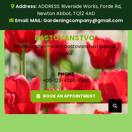
Skip
Address:
ADDRESS: Riverside Works, Forde Rd,
to
Newton Abbot, TQ12 4AD
content
Email: MAIL:
Gardeningcompany@gmail.com
BASTOVANSTVO
Bastovanstvo – sve o baštovanstvu i gajenju
biljaka
PHONE
+00-123-4356-7890
BOOK AN APPOINTMENT