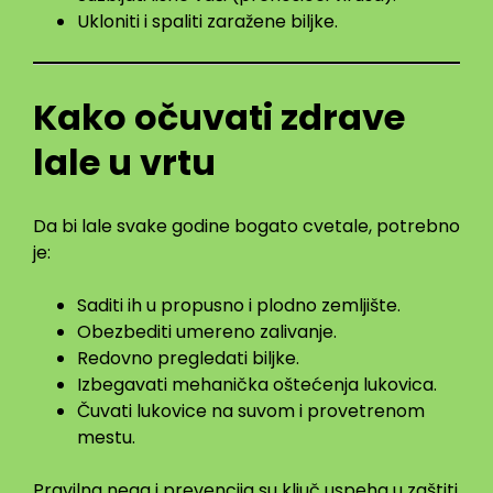
Ukloniti i spaliti zaražene biljke.
Kako očuvati zdrave
lale u vrtu
Da bi lale svake godine bogato cvetale, potrebno
je:
Saditi ih u propusno i plodno zemljište.
Obezbediti umereno zalivanje.
Redovno pregledati biljke.
Izbegavati mehanička oštećenja lukovica.
Čuvati lukovice na suvom i provetrenom
mestu.
Pravilna nega i prevencija su ključ uspeha u zaštiti