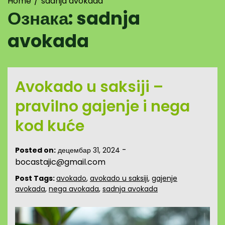
Home
sadnja avokada
Ознака:
sadnja
avokada
Avokado u saksiji –
pravilno gajenje i nega
kod kuće
-
Posted on:
децембар 31, 2024
bocastajic@gmail.com
Post Tags:
avokado
,
avokado u saksiji
,
gajenje
avokada
,
nega avokada
,
sadnja avokada