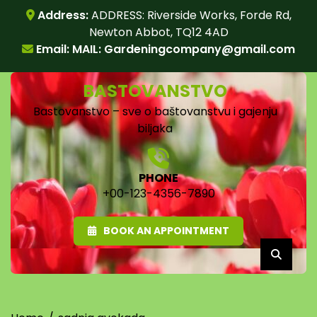
Skip
Address:
ADDRESS: Riverside Works, Forde Rd,
to
Newton Abbot, TQ12 4AD
content
Email: MAIL:
Gardeningcompany@gmail.com
BASTOVANSTVO
Bastovanstvo – sve o baštovanstvu i gajenju
biljaka
PHONE
+00-123-4356-7890
BOOK AN APPOINTMENT