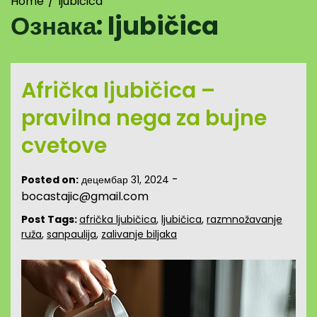
Home
ljubičica
Ознака:
ljubičica
Afrička ljubičica –
pravilna nega za bujne
cvetove
-
Posted on:
децембар 31, 2024
bocastajic@gmail.com
Post Tags:
afrička ljubičica
,
ljubičica
,
razmnožavanje
ruža
,
sanpaulija
,
zalivanje biljaka