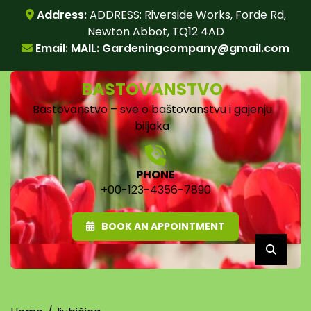
Skip
Address:
ADDRESS: Riverside Works, Forde Rd,
to
Newton Abbot, TQ12 4AD
content
Email: MAIL:
Gardeningcompany@gmail.com
BASTOVANSTVO
Bastovanstvo – sve o baštovanstvu i gajenju
biljaka
PHONE
+00-123-4356-7890
BOOK AN APPOINTMENT